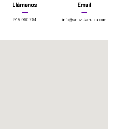
Llámenos
Email
915 060 764
info@anavillarrubia.com