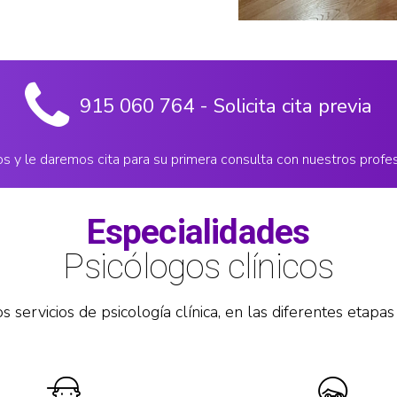
915 060 764 - Solicita cita previa
s y le daremos cita para su primera consulta con nuestros profes
Especialidades
Psicólogos clínicos
 servicios de psicología clínica, en las diferentes etapas 