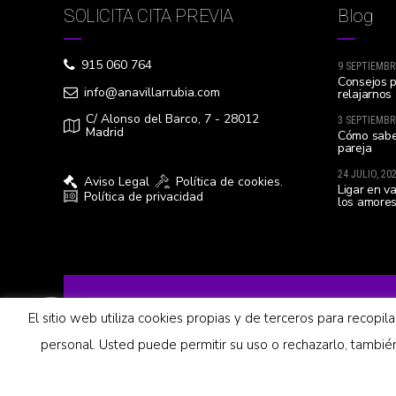
SOLICITA CITA PREVIA
Blog
915 060 764
9 SEPTIEMBR
Consejos p
info@anavillarrubia.com
relajarnos
C/ Alonso del Barco, 7 - 28012
3 SEPTIEMBR
Madrid
Cómo sabe
pareja
24 JULIO, 20
Aviso Legal
Política de cookies.
Ligar en v
Política de privacidad
los amores
El sitio web utiliza cookies propias y de terceros para recopil
¡Contáctanos!
Diseño Web y SEO
: Mkonline
personal. Usted puede permitir su uso o rechazarlo, tambi