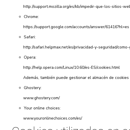
http://support.mozilla.org/es/kb/impedir-que-los-sitios-
Chrome:
https://support.google.com/accounts/answer/61416?hl=es
Safari:
http://safari.helpmax.net/es/privacidad-y-seguridad/como-
Opera:
http://help.opera.com/Linux/10.60/es-ES/cookies.html
Además, también puede gestionar el almacén de cookies 
Ghostery:
www.ghostery.com/
Your online choices:
www.youronlinechoices.com/es/