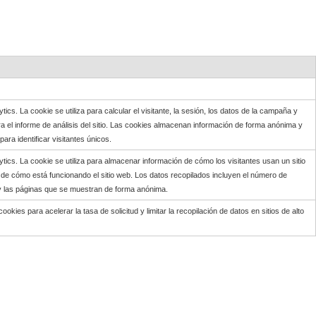
ytics.
La cookie se utiliza para calcular el visitante, la sesión, los datos de la campaña y
 el informe de análisis del sitio.
Las cookies almacenan información de forma anónima y
a identificar visitantes únicos.
ytics.
La cookie se utiliza para almacenar información de cómo los visitantes usan un sitio
 de cómo está funcionando el sitio web.
Los datos recopilados incluyen el número de
 y las páginas que se muestran de forma anónima.
ookies para acelerar la tasa de solicitud y limitar la recopilación de datos en sitios de alto