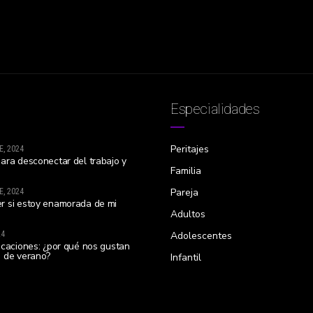
Especialidades
Peritajes
E, 2024
ara desconectar del trabajo y
Familia
Pareja
E, 2024
r si estoy enamorada de mi
Adultos
24
Adolescentes
acaciones: ¿por qué nos gustan
 de verano?
Infantil