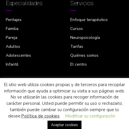
Especialidades
Servicios
Peritajes
Enfoque terapéutico
Familia
Cursos
Pareja
Neuropsicología
Adultos
Tarifas
Adolescentes
Quiénes somos
Infantil
El centro
El sitio web utiliza cookies propias y de terceros para recopilar
información que ayuda a optimizar su visita a sus páginas web.
Centro inscrito en el Registro de Centros Sanitarios de
No se utilizarán las cookies para recoger información de
la Consejería de Sanidad de la Comunidad de
carácter personal. Usted puede permitir su uso o rechazarlo,
Madrid con el nº CS12296.
también puede cambiar su configuración siempre que lo
Atendemos en ESPAÑOL, INGLÉS y FRANCÉS
desee.
Política de cookies
Modificar su configuración
¡Contáctanos!
Diseño Web y SEO
: Mkonline
Aceptar cookies